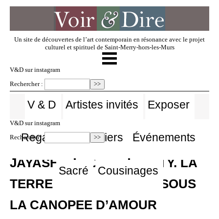
Un site de découvertes de l’art contemporain en résonance avec le projet
culturel et spirituel de Saint-Merry-hors-les-Murs
☰
V & D
V&D sur instagram
Rechercher :
Artistes invités
V & D
Artistes invités
Exposer
V&D sur instagram
Exposer
Regarder
Dossiers
Événements
Rechercher :
JAYASHREE CHAKRAVATY. LA
Regarder
Sacré
Cousinages
TERRE POUR REFUGE : SOUS
Dossiers
LA CANOPEE D’AMOUR