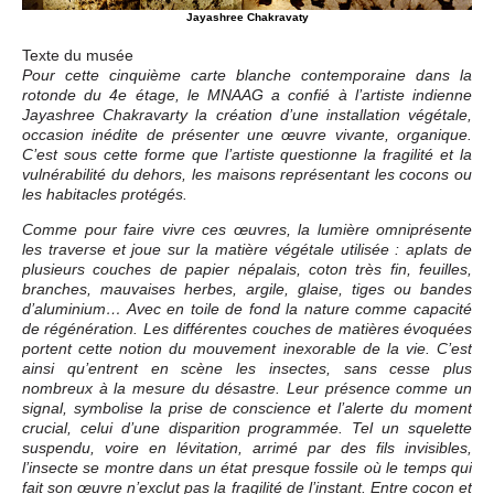
Jayashree Chakravaty
Texte du musée
Pour cette cinquième carte blanche contemporaine dans la
rotonde du 4e étage, le MNAAG a confié à l’artiste indienne
Jayashree Chakravarty la création d’une installation végétale,
occasion inédite de présenter une œuvre vivante, organique.
C’est sous cette forme que l’artiste questionne la fragilité et la
vulnérabilité du dehors, les maisons représentant les cocons ou
les habitacles protégés.
Comme pour faire vivre ces œuvres, la lumière omniprésente
les traverse et joue sur la matière végétale utilisée : aplats de
plusieurs couches de papier népalais, coton très fin, feuilles,
branches, mauvaises herbes, argile, glaise, tiges ou bandes
d’aluminium… Avec en toile de fond la nature comme capacité
de régénération. Les différentes couches de matières évoquées
portent cette notion du mouvement inexorable de la vie. C’est
ainsi qu’entrent en scène les insectes, sans cesse plus
nombreux à la mesure du désastre. Leur présence comme un
signal, symbolise la prise de conscience et l’alerte du moment
crucial, celui d’une disparition programmée. Tel un squelette
suspendu, voire en lévitation, arrimé par des fils invisibles,
l’insecte se montre dans un état presque fossile où le temps qui
fait son œuvre n’exclut pas la fragilité de l’instant. Entre cocon et