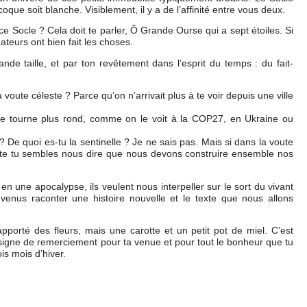
que soit blanche. Visiblement, il y a de l’affinité entre vous deux.
 ce Socle ? Cela doit te parler, Ô Grande Ourse qui a sept étoiles. Si
éateurs ont bien fait les choses.
e taille, et par ton revêtement dans l’esprit du temps : du fait-
voute céleste ? Parce qu’on n’arrivait plus à te voir depuis une ville
 ne tourne plus rond, comme on le voit à la COP27, en Ukraine ou
 De quoi es-tu la sentinelle ? Je ne sais pas. Mais si dans la voute
cette tu sembles nous dire que nous devons construire ensemble nos
en une apocalypse, ils veulent nous interpeller sur le sort du vivant
t venus raconter une histoire nouvelle et le texte que nous allons
pporté des fleurs, mais une carotte et un petit pot de miel. C’est
n signe de remerciement pour ta venue et pour tout le bonheur que tu
is mois d’hiver.