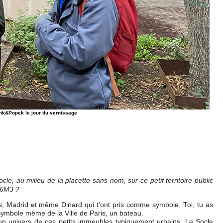
nk&Popek le jour du vernissage
le, au milieu de la placette sans nom, sur ce petit territoire public
n 6M3 ?
es, Madrid et même Dinard qui t’ont pris comme symbole. Toi, tu as
 symbole même de la Ville de Paris, un bateau.
 un univers de ces petits immeubles typiquement urbains. Le Socle