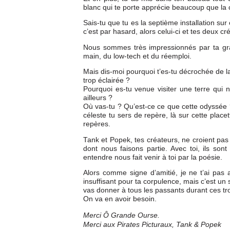
blanc qui te porte apprécie beaucoup que la co
Sais-tu que tu es la septième installation sur
c’est par hasard, alors celui-ci et tes deux cr
Nous sommes très impressionnés par ta grand
main, du low-tech et du réemploi.
Mais dis-moi pourquoi t’es-tu décrochée de la 
trop éclairée ?
Pourquoi es-tu venue visiter une terre qui
ailleurs ?
Où vas-tu ? Qu’est-ce ce que cette odyssée ?
céleste tu sers de repère, là sur cette pla
repères.
Tank et Popek, tes créateurs, ne croient pas 
dont nous faisons partie. Avec toi, ils son
entendre nous fait venir à toi par la poésie.
Alors comme signe d’amitié, je ne t’ai pas a
insuffisant pour ta corpulence, mais c’est u
vas donner à tous les passants durant ces tro
On va en avoir besoin.
Merci Ô Grande Ourse.
Merci aux Pirates Picturaux, Tank & Popek