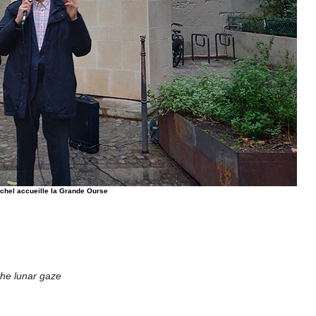
chel accueille la Grande Ourse
the lunar gaze