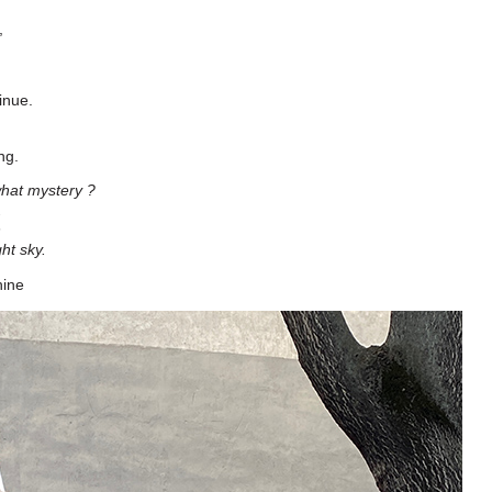
,
inue.
ng.
what mystery ?
.
n
ght sky.
hine