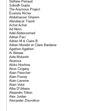
Stéfane Perraud
Subodh Gupta
The Anymous Project
Évariste Richer
Abdulnasser Gharem
Aboubacar Traoré
Achot Achot
Ad Nesn
Adel Abdessemed
Adrian Paci
Adrien M & Claire B.
Adrien Mondot et Claire Bardaine
Agathon Agathon
Ai Weiwei
Aida Muluneh
Akarova
Akiko Hoshina
Akos Czigany
Alain Fleischer
Alain Fouray
Alain Laverne
Alain Volut
Alba D’Urbano
Alejandro Tobon
Alex Jordan
Alexander Zhyvotkov