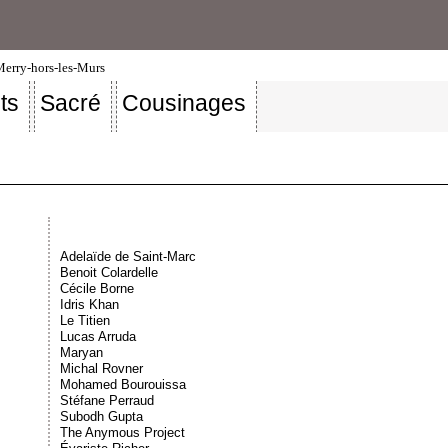
-Merry-hors-les-Murs
ts
Sacré
Cousinages
Adelaïde de Saint-Marc
Benoit Colardelle
Cécile Borne
Idris Khan
Le Titien
Lucas Arruda
Maryan
Michal Rovner
Mohamed Bourouissa
Stéfane Perraud
Subodh Gupta
The Anymous Project