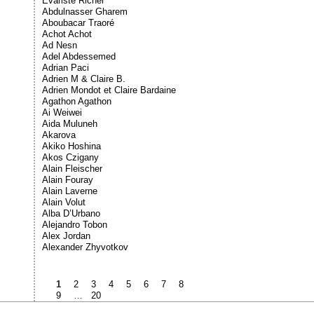
Évariste Richer
Abdulnasser Gharem
Aboubacar Traoré
Achot Achot
Ad Nesn
Adel Abdessemed
Adrian Paci
Adrien M & Claire B.
Adrien Mondot et Claire Bardaine
Agathon Agathon
Ai Weiwei
Aida Muluneh
Akarova
Akiko Hoshina
Akos Czigany
Alain Fleischer
Alain Fouray
Alain Laverne
Alain Volut
Alba D’Urbano
Alejandro Tobon
Alex Jordan
Alexander Zhyvotkov
1
2
3
4
5
6
7
8
9
…
20