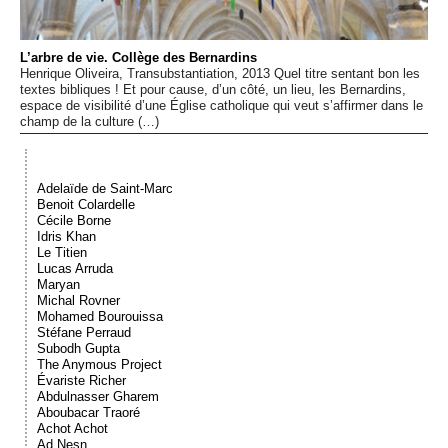
Événements
L’arbre de vie. Collège des Bernardins
Sacré
Henrique Oliveira, Transubstantiation, 2013 Quel titre sentant bon les
textes bibliques ! Et pour cause, d’un côté, un lieu, les Bernardins,
espace de visibilité d’une Église catholique qui veut s’affirmer dans le
champ de la culture (…)
Cousinages
Adelaïde de Saint-Marc
Benoit Colardelle
Cécile Borne
Idris Khan
Le Titien
Lucas Arruda
Maryan
Michal Rovner
Mohamed Bourouissa
Stéfane Perraud
Subodh Gupta
The Anymous Project
Évariste Richer
Abdulnasser Gharem
Aboubacar Traoré
Achot Achot
Ad Nesn