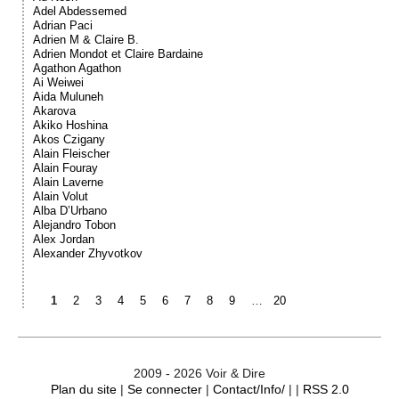
Adel Abdessemed
Adrian Paci
Adrien M & Claire B.
Adrien Mondot et Claire Bardaine
Agathon Agathon
Ai Weiwei
Aida Muluneh
Akarova
Akiko Hoshina
Akos Czigany
Alain Fleischer
Alain Fouray
Alain Laverne
Alain Volut
Alba D’Urbano
Alejandro Tobon
Alex Jordan
Alexander Zhyvotkov
1
2
3
4
5
6
7
8
9
…
20
2009 - 2026 Voir & Dire
Plan du site
|
Se connecter
|
Contact/Info/
| |
RSS 2.0