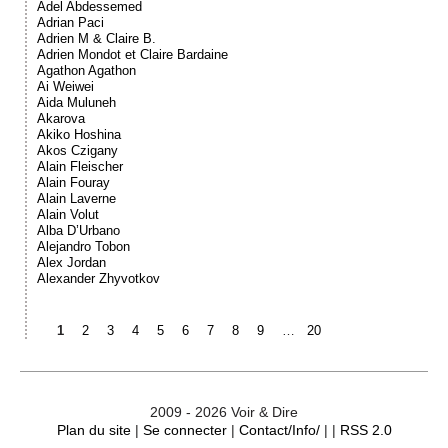
Adel Abdessemed
Adrian Paci
Adrien M & Claire B.
Adrien Mondot et Claire Bardaine
Agathon Agathon
Ai Weiwei
Aida Muluneh
Akarova
Akiko Hoshina
Akos Czigany
Alain Fleischer
Alain Fouray
Alain Laverne
Alain Volut
Alba D’Urbano
Alejandro Tobon
Alex Jordan
Alexander Zhyvotkov
1
2
3
4
5
6
7
8
9
…
20
2009 - 2026 Voir & Dire
Plan du site
|
Se connecter
|
Contact/Info/
| |
RSS 2.0