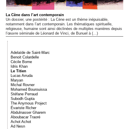
Événements
La Cène dans l’art contemporain
Un dossier, une postérité : La Cène est un thème inépuisable,
Sacré
notamment dans l’art contemporain. Les thématiques spirituelle,
religieuse, humaine sont ainsi déclinées de multiples manières depuis
l’œuvre séminale de Léonard de Vinci, de Bunuel à (…)
Cousinages
Adelaïde de Saint-Marc
Benoit Colardelle
Cécile Borne
Idris Khan
Le Titien
Lucas Arruda
Maryan
Michal Rovner
Mohamed Bourouissa
Stéfane Perraud
Subodh Gupta
The Anymous Project
Évariste Richer
Abdulnasser Gharem
Aboubacar Traoré
Achot Achot
Ad Nesn