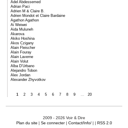
Adel Abdessemed
Adrian Paci
Adrien M & Claire B.
Adrien Mondot et Claire Bardaine
Agathon Agathon
Ai Weiwei
Aida Muluneh
Akarova
Akiko Hoshina
Akos Czigany
Alain Fleischer
Alain Fouray
Alain Laverne
Alain Volut
Alba D’Urbano
Alejandro Tobon
Alex Jordan
Alexander Zhyvotkov
1
2
3
4
5
6
7
8
9
…
20
2009 - 2026 Voir & Dire
Plan du site
|
Se connecter
|
Contact/Info/
| |
RSS 2.0