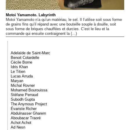
Événements
Motoi Yamamoto. Labyrinth
Motoi Yamamoto n’a qu’un matériau, le sel. Il l’utilise soit sous forme
Sacré
de grains fins qu’il répand avec une bouteille souple à douille, soit
sous forme de briques chauffées et durcies. C’est le lieu et la
commande qui ensuite contraignent la (…)
Cousinages
Adelaïde de Saint-Marc
Benoit Colardelle
Cécile Borne
Idris Khan
Le Titien
Lucas Arruda
Maryan
Michal Rovner
Mohamed Bourouissa
Stéfane Perraud
Subodh Gupta
The Anymous Project
Évariste Richer
Abdulnasser Gharem
Aboubacar Traoré
Achot Achot
Ad Nesn