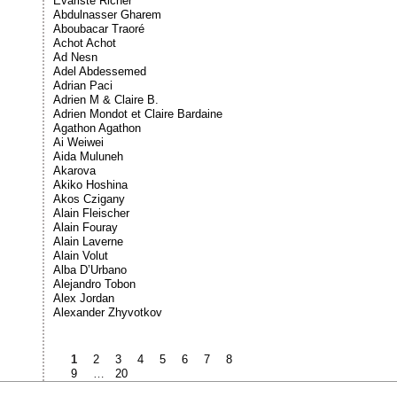
Évariste Richer
Abdulnasser Gharem
Aboubacar Traoré
Achot Achot
Ad Nesn
Adel Abdessemed
Adrian Paci
Adrien M & Claire B.
Adrien Mondot et Claire Bardaine
Agathon Agathon
Ai Weiwei
Aida Muluneh
Akarova
Akiko Hoshina
Akos Czigany
Alain Fleischer
Alain Fouray
Alain Laverne
Alain Volut
Alba D’Urbano
Alejandro Tobon
Alex Jordan
Alexander Zhyvotkov
1
2
3
4
5
6
7
8
9
…
20