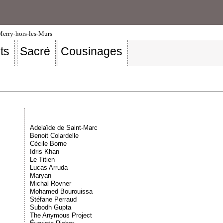
-Merry-hors-les-Murs
ts
Sacré
Cousinages
Adelaïde de Saint-Marc
Benoit Colardelle
Cécile Borne
Idris Khan
Le Titien
Lucas Arruda
Maryan
Michal Rovner
Mohamed Bourouissa
Stéfane Perraud
Subodh Gupta
The Anymous Project