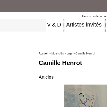
Un site de découver
V & D
Artistes invités
Accueil
> Mots-clés > tags > Camille Henrot
Camille Henrot
Articles