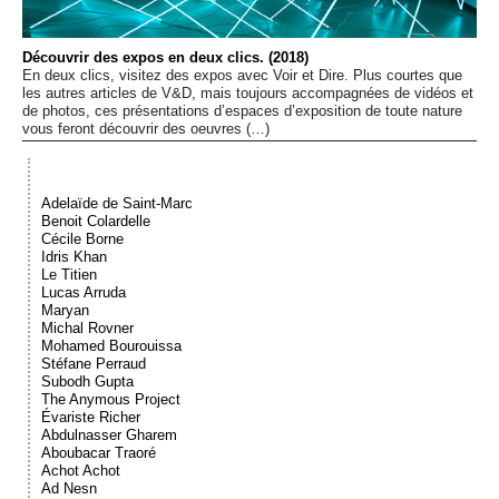
Événements
Découvrir des expos en deux clics. (2018)
En deux clics, visitez des expos avec Voir et Dire. Plus courtes que
Sacré
les autres articles de V&D, mais toujours accompagnées de vidéos et
de photos, ces présentations d’espaces d’exposition de toute nature
vous feront découvrir des oeuvres (…)
Cousinages
Adelaïde de Saint-Marc
Benoit Colardelle
Cécile Borne
Idris Khan
Le Titien
Lucas Arruda
Maryan
Michal Rovner
Mohamed Bourouissa
Stéfane Perraud
Subodh Gupta
The Anymous Project
Évariste Richer
Abdulnasser Gharem
Aboubacar Traoré
Achot Achot
Ad Nesn