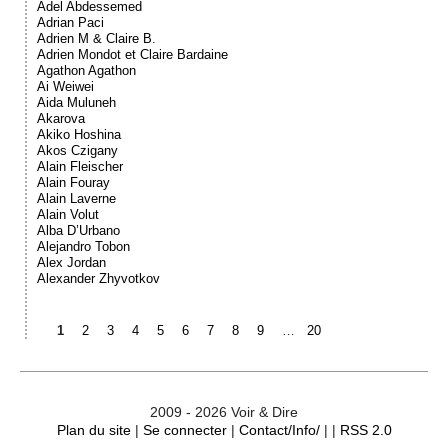
Adel Abdessemed
Adrian Paci
Adrien M & Claire B.
Adrien Mondot et Claire Bardaine
Agathon Agathon
Ai Weiwei
Aida Muluneh
Akarova
Akiko Hoshina
Akos Czigany
Alain Fleischer
Alain Fouray
Alain Laverne
Alain Volut
Alba D’Urbano
Alejandro Tobon
Alex Jordan
Alexander Zhyvotkov
1
2
3
4
5
6
7
8
9
…
20
2009 - 2026 Voir & Dire
Plan du site
|
Se connecter
|
Contact/Info/
| |
RSS 2.0