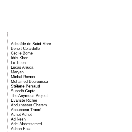
Événements
Sacré
Cousinages
Adelaïde de Saint-Marc
Benoit Colardelle
Cécile Borne
Idris Khan
Le Titien
Lucas Arruda
Maryan
Michal Rovner
Mohamed Bourouissa
Stéfane Perraud
Subodh Gupta
The Anymous Project
Évariste Richer
Abdulnasser Gharem
Aboubacar Traoré
Achot Achot
Ad Nesn
Adel Abdessemed
Adrian Paci