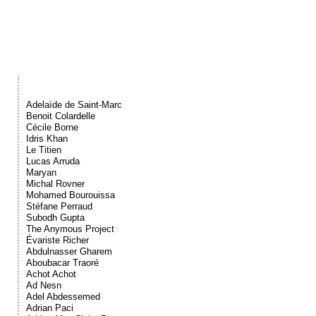
Événements
Sacré
Cousinages
Adelaïde de Saint-Marc
Benoit Colardelle
Cécile Borne
Idris Khan
Le Titien
Lucas Arruda
Maryan
Michal Rovner
Mohamed Bourouissa
Stéfane Perraud
Subodh Gupta
The Anymous Project
Évariste Richer
Abdulnasser Gharem
Aboubacar Traoré
Achot Achot
Ad Nesn
Adel Abdessemed
Adrian Paci