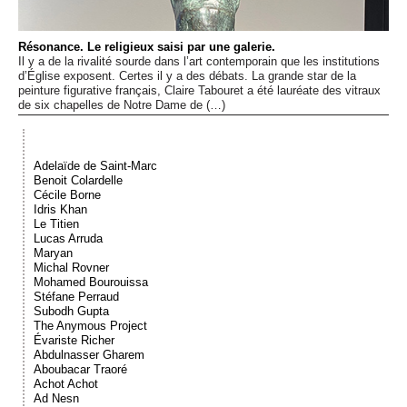
Événements
Résonance. Le religieux saisi par une galerie.
Il y a de la rivalité sourde dans l’art contemporain que les institutions
Sacré
d’Église exposent. Certes il y a des débats. La grande star de la
peinture figurative français, Claire Tabouret a été lauréate des vitraux
de six chapelles de Notre Dame de (…)
Cousinages
Adelaïde de Saint-Marc
Benoit Colardelle
Cécile Borne
Idris Khan
Le Titien
Lucas Arruda
Maryan
Michal Rovner
Mohamed Bourouissa
Stéfane Perraud
Subodh Gupta
The Anymous Project
Évariste Richer
Abdulnasser Gharem
Aboubacar Traoré
Achot Achot
Ad Nesn