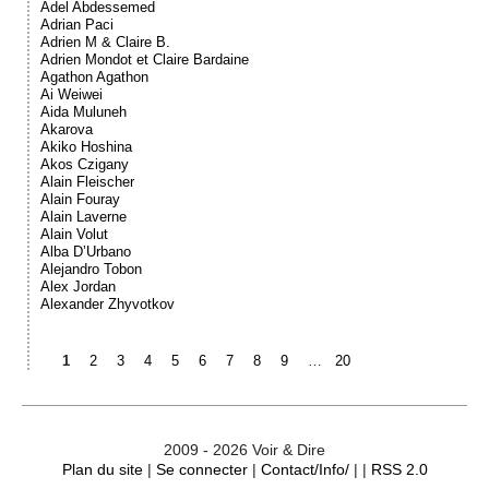
Adel Abdessemed
Adrian Paci
Adrien M & Claire B.
Adrien Mondot et Claire Bardaine
Agathon Agathon
Ai Weiwei
Aida Muluneh
Akarova
Akiko Hoshina
Akos Czigany
Alain Fleischer
Alain Fouray
Alain Laverne
Alain Volut
Alba D’Urbano
Alejandro Tobon
Alex Jordan
Alexander Zhyvotkov
1
2
3
4
5
6
7
8
9
…
20
2009 - 2026 Voir & Dire
Plan du site
|
Se connecter
|
Contact/Info/
| |
RSS 2.0