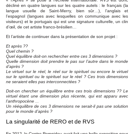
« l’Après » se pose à l’échelle internationale. RVS est donc
décliné en quatre langues sur les quatre autels : le français (la
langue usuelle de Saint-Merry, bien sûr…), l’anglais et
l’espagnol (langues avec lesquelles on communique avec les
visiteurs) et le portugais qui est une signature culturelle, un clin
d’œil, de cet artiste franco-brésilien…
Et l’artiste de continuer dans la présentation de son projet :
Et après ??
Quel chemin ?
Quel équilibre doit-on rechercher entre ces 3 dimensions ?
Quelle dimension doit prendre le pas sur l’autre dans le monde
d’après ?
Le virtuel sur le réel, le réel sur le spirituel ou encore le virtuel
sur le spirituel ou le spirituel sur le réel ? Ces trois dimensions
ne seraient elles pas interconnectées ?
Doit-on chercher un équilibre entre ces trois dimensions ?? Le
virtuel étant une dimension plus récente, qui est apparu avec
l’anthropocène ...
Un rééquilibre de ces 3 dimensions ne serait-il pas une solution
pour le monde d’après ?
La singularité de RERO et de RVS
En 2012, le Centre Pompidou avait fait une belle exposition pour