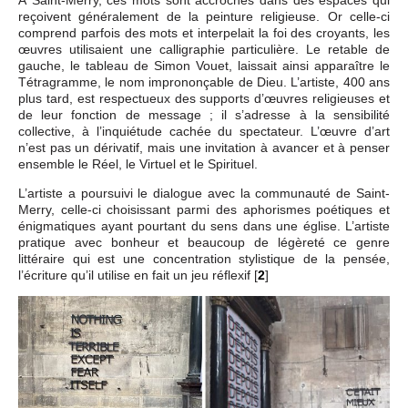
À Saint-Merry, ces mots sont accrochés dans des espaces qui
reçoivent généralement de la peinture religieuse. Or celle-ci
comprend parfois des mots et interpelait la foi des croyants, les
œuvres utilisaient une calligraphie particulière. Le retable de
gauche, le tableau de Simon Vouet, laissait ainsi apparaître le
Tétragramme, le nom imprononçable de Dieu. L’artiste, 400 ans
plus tard, est respectueux des supports d’œuvres religieuses et
de leur fonction de message ; il s’adresse à la sensibilité
collective, à l’inquiétude cachée du spectateur. L’œuvre d’art
n’est pas un dérivatif, mais une invitation à avancer et à penser
ensemble le Réel, le Virtuel et le Spirituel.
L’artiste a poursuivi le dialogue avec la communauté de Saint-
Merry, celle-ci choisissant parmi des aphorismes poétiques et
énigmatiques ayant pourtant du sens dans une église. L’artiste
pratique avec bonheur et beaucoup de légèreté ce genre
littéraire qui est une concentration stylistique de la pensée,
l’écriture qu’il utilise en fait un jeu réflexif
[
2
]