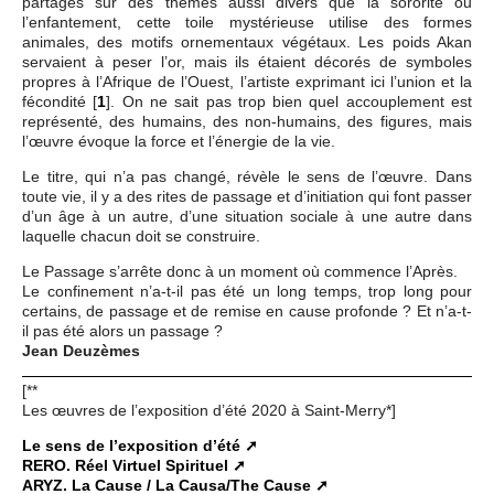
partages sur des thèmes aussi divers que la sororité ou
l’enfantement, cette toile mystérieuse utilise des formes
animales, des motifs ornementaux végétaux. Les poids Akan
servaient à peser l’or, mais ils étaient décorés de symboles
propres à l’Afrique de l’Ouest, l’artiste exprimant ici l’union et la
fécondité
[
1
]
. On ne sait pas trop bien quel accouplement est
représenté, des humains, des non-humains, des figures, mais
l’œuvre évoque la force et l’énergie de la vie.
Le titre, qui n’a pas changé, révèle le sens de l’œuvre. Dans
toute vie, il y a des rites de passage et d’initiation qui font passer
d’un âge à un autre, d’une situation sociale à une autre dans
laquelle chacun doit se construire.
Le Passage s’arrête donc à un moment où commence l’Après.
Le confinement n’a-t-il pas été un long temps, trop long pour
certains, de passage et de remise en cause profonde ? Et n’a-t-
il pas été alors un passage ?
Jean Deuzèmes
[**
Les œuvres de l’exposition d’été 2020 à Saint-Merry*]
Le sens de l’exposition d’été
RERO. Réel Virtuel Spirituel
ARYZ. La Cause / La Causa/The Cause